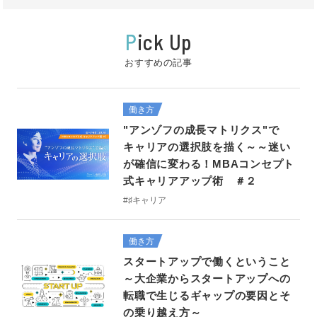
P
ick Up
おすすめの記事
働き方
"アンゾフの成長マトリクス"で
キャリアの選択肢を描く～～迷い
が確信に変わる！MBAコンセプト
式キャリアアップ術 ＃２
#♯キャリア
働き方
スタートアップで働くということ
～大企業からスタートアップへの
転職で生じるギャップの要因とそ
の乗り越え方～