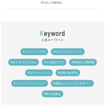
#社会人の勉強法
K
eyword
人気キーワード
#ニューノーマル
#セルフマネジメント
#ポータブルスキル
#人を動かす力
#職場の人間関係
#モチベーション
#仕事の効率化
#ストレスマネジメント
#漫画からビジネスを学べ！
#私の転換点