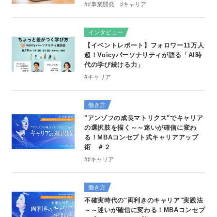
##事業開発 ♯キャリア
インタビュー
【イベントレポート】フォロワー11万人
超！Voicyパーソナリティが語る「AI時
代の学び続ける力」
#キャリア
働き方
"アンゾフの成長マトリクス"でキャリア
の選択肢を描く～～迷いが確信に変わ
る！MBAコンセプト式キャリアアップ
術 ＃２
#♯キャリア
働き方
不確実時代の"両利きのキャリア"実践法
～～迷いが確信に変わる！MBAコンセプ