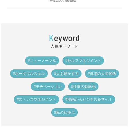
#社会人の勉強法
K
eyword
人気キーワード
#ニューノーマル
#セルフマネジメント
#ポータブルスキル
#人を動かす力
#職場の人間関係
#モチベーション
#仕事の効率化
#ストレスマネジメント
#漫画からビジネスを学べ！
#私の転換点