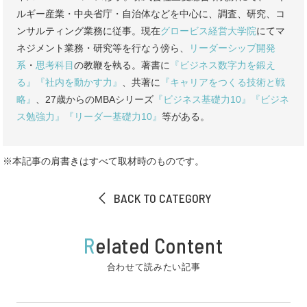
ルギー産業・中央省庁・自治体などを中心に、調査、研究、コ
ンサルティング業務に従事。現在
グロービス経営大学院
にてマ
ネジメント業務・研究等を行なう傍ら、
リーダーシップ開発
系
・
思考科目
の教鞭を執る。著書に
『ビジネス数字力を鍛え
る』
『社内を動かす力』
、共著に
『キャリアをつくる技術と戦
略』
、27歳からのMBAシリーズ
『ビジネス基礎力10』
『ビジネ
ス勉強力』
『リーダー基礎力10』
等がある。
※本記事の肩書きはすべて取材時のものです。
BACK TO CATEGORY
R
elated Content
合わせて読みたい記事