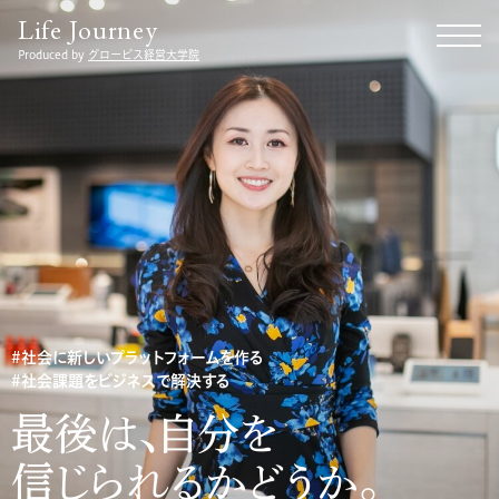
Life Journey
Produced by
グロービス経営大学院
社会に新しいプラットフォームを作る
社会課題をビジネスで解決する
最後は、自分を
信じられるかどうか。