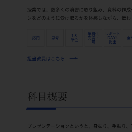
授業では、数多くの演習に取り組み、資料の作成
ンをどのように受け取るかを体感しながら、伝わ
単科生
レポート
1.5
応用
思考
受講・
DAY4
全
単位
可
提出
担当教員はこちら
科目概要
プレゼンテーションというと、身振り、手振り、