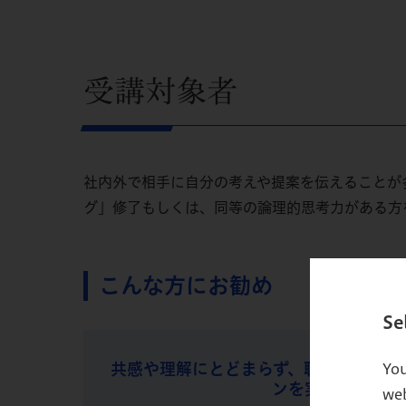
受講対象者
社内外で相手に自分の考えや提案を伝えることが
グ」修了もしくは、同等の論理的思考力がある方
こんな方にお勧め
Se
共感や理解にとどまらず、聴き手の「行
You
ンを実施したい方
web